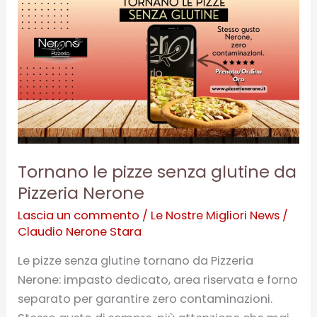
Tornano
le
pizze
senza
glutine
da
Pizzeria
Nerone
Tornano le pizze senza glutine da
Pizzeria Nerone
Lascia un commento
/
Le Nostre Migliori News
/
Claudio Nerone Stara
Le pizze senza glutine tornano da Pizzeria
Nerone: impasto dedicato, area riservata e forno
separato per garantire zero contaminazioni.