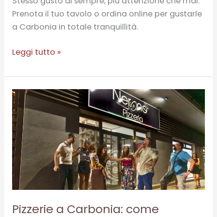
Stesso gusto di sempre, più attenzione che mai.
Prenota il tuo tavolo o ordina online per gustarle
a Carbonia in totale tranquillità.
Leggi tutto »
Pizzerie
a
Carbonia:
come
scegliere
e
perché
venire
da
Pizzerie a Carbonia: come
Nerone