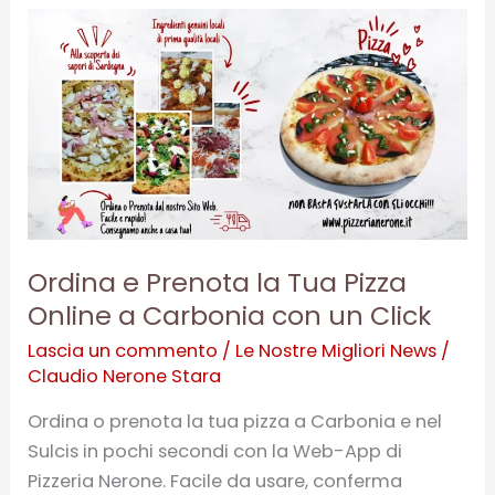
Ordina
e
Prenota
la
Tua
Pizza
Online
a
Carbonia
Ordina e Prenota la Tua Pizza
con
Online a Carbonia con un Click
un
Lascia un commento
/
Le Nostre Migliori News
/
Click
Claudio Nerone Stara
Ordina o prenota la tua pizza a Carbonia e nel
Sulcis in pochi secondi con la Web-App di
Pizzeria Nerone. Facile da usare, conferma