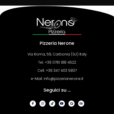
Pizzeria Nerone
Via Roma, 59, Carbonia (SU) Italy
Tel. +39 0781 188 4522
Cell. +39 347 403 5807
e-Mail: info@pizzerianerone.it
Seguici su ...
F
I
T
Y
G
T
a
n
i
o
o
r
c
s
k
u
o
i
e
t
t
t
g
p
b
a
o
u
l
a