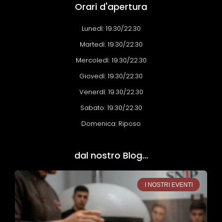
o
g
k
b
e
d
Orari d'apertura
o
r
e
v
k
a
i
-
m
s
f
o
Lunedì: 19.30/22.30
r
Martedì: 19.30/22.30
Mercoledì: 19.30/22.30
Giovedì: 19.30/22.30
Venerdì: 19.30/22.30
Sabato: 19.30/22.30
Domenica: Riposo
dal nostro Blog...
I NOSTRI EVENTI